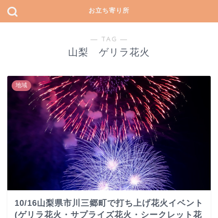
お立ち寄り所
― TAG ―
山梨 ゲリラ花火
地域
10/16山梨県市川三郷町で打ち上げ花火イベント
(ゲリラ花火・サプライズ花火・シークレット花