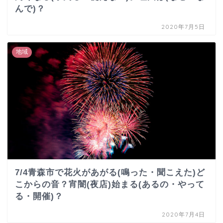
んで)？
2020年7月5日
地域
7/4青森市で花火があがる(鳴った・聞こえた)ど
こからの音？宵闇(夜店)始まる(あるの・やって
る・開催)？
2020年7月4日