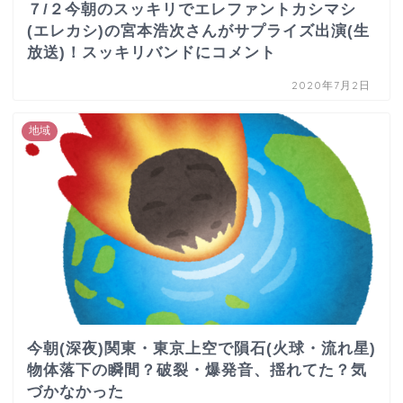
７/２今朝のスッキリでエレファントカシマシ
(エレカシ)の宮本浩次さんがサプライズ出演(生
放送)！スッキリバンドにコメント
2020年7月2日
地域
今朝(深夜)関東・東京上空で隕石(火球・流れ星)
物体落下の瞬間？破裂・爆発音、揺れてた？気
づかなかった