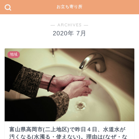
お立ち寄り所
― ARCHIVES ―
2020年 7月
地域
富山県高岡市(二上地区)で昨日４日、水道水が
汚くなる(水濁る・使えない)。理由は(なぜ・な