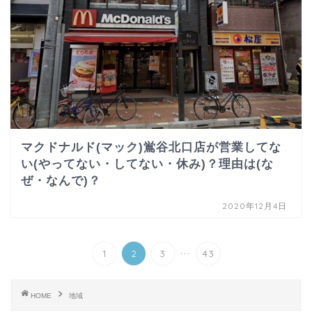
マクドナルド(マック)鴬谷北口店が営業してな
い(やってない・してない・休み)？理由は(な
ぜ・なんで)？
2020年12月4日
...
1
2
3
43
HOME
地域