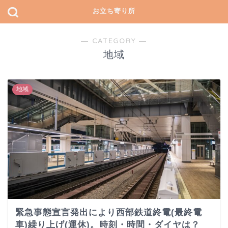
お立ち寄り所
― CATEGORY ―
地域
地域
緊急事態宣言発出により西部鉄道終電(最終電
車)繰り上げ(運休)。時刻・時間・ダイヤは？