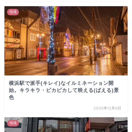
地域
横浜駅で派手(キレイ)なイルミネーション開
始。キラキラ・ピカピカして映える(ばえる)景
色
2020年12月6日
地域