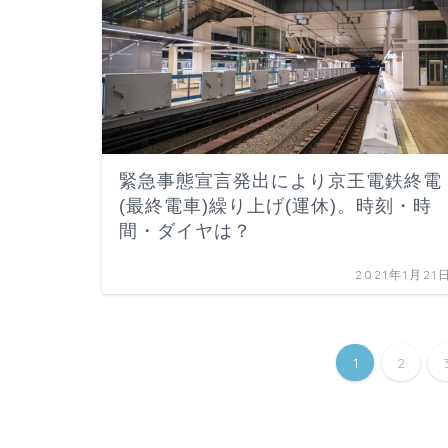
緊急事態宣言発出により京王電鉄終電
(最終電車)繰り上げ(運休)。時刻・時
間・ダイヤは？
2021年1月21
1
2