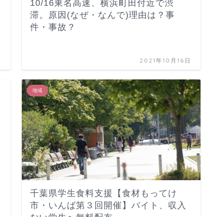
10/16東名高速、横浜町田付近で渋
花
滞。原因(なぜ・なんで)理由は？事
げ
件・事故？
日
2021年10月16日
地域
千葉県学生食料支援【食材もってけ
市・いんば第３回開催】バイト、収入