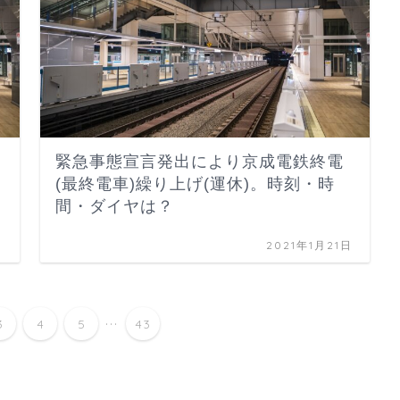
緊急事態宣言発出により京成電鉄終電
(最終電車)繰り上げ(運休)。時刻・時
間・ダイヤは？
日
2021年1月21日
...
3
4
5
43