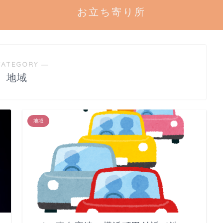
お立ち寄り所
CATEGORY ―
地域
地域