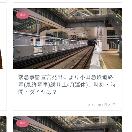
地域
休
緊急事態宣言発出により小田急鉄道終
電(最終電車)繰り上げ(運休)。時刻・時
間・ダイヤは？
日
2021年1月21日
地域