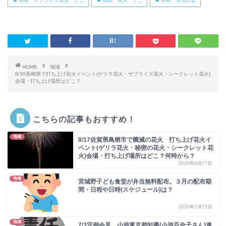
長崎 サプライズ花火 どこ
長崎 花火 どこ
長崎 花火の音
HOME
地域
8/30長崎県で打ち上げ花火イベント(ゲリラ花火・サプライズ花火・シークレット花火)
会場・打ち上げ場所はどこ？
こちらの記事もおすすめ！
地域
8/17佐賀県鳥栖市で菌滅の花火 打ち上げ花火イ
ベント(ゲリラ花火・秘密の花火・シークレット花
火)会場・打ち上げ場所はどこ？何時から？
2020年8月17日
地域
宮城野子ども食堂が弁当無料配布。３月の配布期
間・日程や日時(スケジュール)は？
2020年3月15日
地域
7/3定例会見、小池東京都知事(小池百合子さん)連