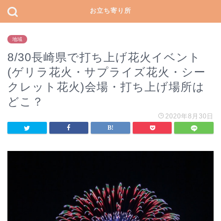
お立ち寄り所
地域
8/30長崎県で打ち上げ花火イベント
(ゲリラ花火・サプライズ花火・シー
クレット花火)会場・打ち上げ場所は
どこ？
2020年8月30日