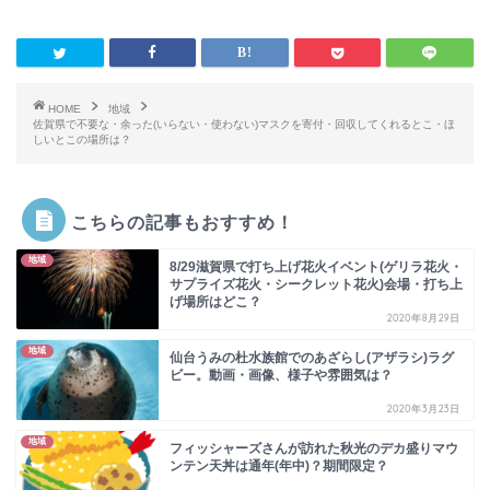
HOME
地域
佐賀県で不要な・余った(いらない・使わない)マスクを寄付・回収してくれるとこ・ほ
しいとこの場所は？
こちらの記事もおすすめ！
地域
8/29滋賀県で打ち上げ花火イベント(ゲリラ花火・
サプライズ花火・シークレット花火)会場・打ち上
げ場所はどこ？
2020年8月29日
地域
仙台うみの杜水族館でのあざらし(アザラシ)ラグ
ビー。動画・画像、様子や雰囲気は？
2020年3月23日
地域
フィッシャーズさんが訪れた秋光のデカ盛りマウ
ンテン天丼は通年(年中)？期間限定？