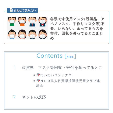
各県で未使用マスク(既製品、ア
ベノマスク、手作りマスク等)不
要、いらない、余ってるものを
寄付、回収を募ってるとこまと
め
Contents
[
]
hide
佐賀県 マスク等回収・寄付を募ってるとこ
わいわいコンテナ２
ＮＰＯ法人佐賀県放課後児童クラブ連
絡会
ネットの反応