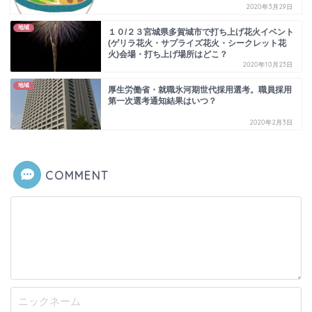
2020年3月29日
地域
１０/２３宮城県多賀城市で打ち上げ花火イベント
(ゲリラ花火・サプライズ花火・シークレット花
火)会場・打ち上げ場所はどこ？
2020年10月23日
地域
厚生労働省・就職氷河期世代採用選考。職員採用
第一次選考通知結果はいつ？
2020年2月3日
COMMENT