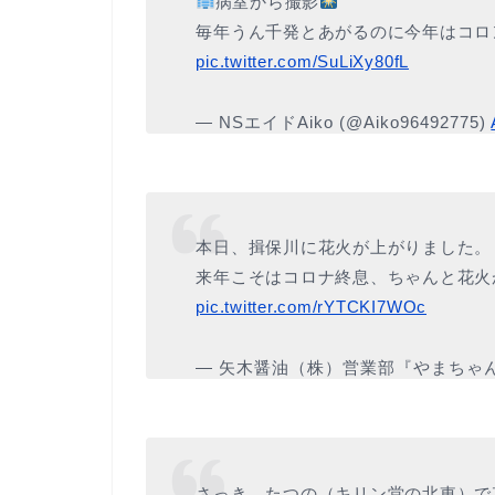
病室から撮影
毎年うん千発とあがるのに今年はコロ
pic.twitter.com/SuLiXy80fL
— NSエイドAiko (@Aiko96492775)
本日、揖保川に花火が上がりました。
来年こそはコロナ終息、ちゃんと花火
pic.twitter.com/rYTCKI7WOc
— 矢木醤油（株）営業部『やまちゃん』 (@
さっき、たつの（キリン堂の北東）で