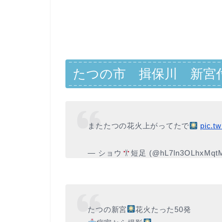
たつの市 揖保川 新宮
またたつの花火上がってたで
pic.t
— ショウ
短足 (@hL7ln3OLhxMqt
たつの新宮
花火たった50発