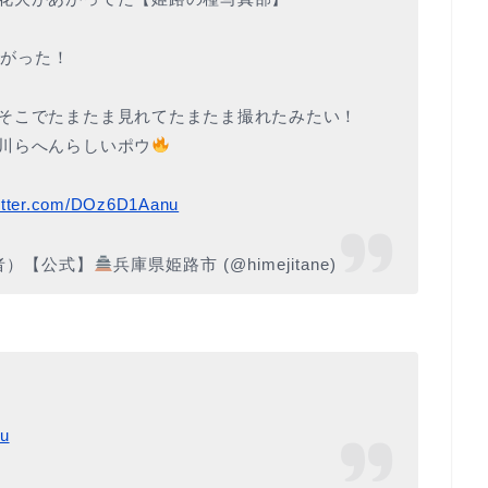
上がった！
そこでたまたま見れてたまたま撮れたみたい！
川らへんらしいポウ
witter.com/DOz6D1Aanu
者）【公式】
兵庫県姫路市 (@himejitane)
pu